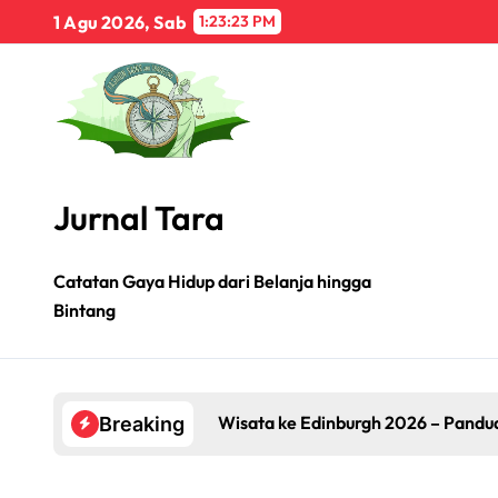
Skip
1 Agu 2026, Sab
1:23:25 PM
to
content
Jurnal Tara
Catatan Gaya Hidup dari Belanja hingga
Bintang
 ke Edinburgh 2026 – Panduan Lengkap & Destinasi Wajib di Ib
Breaking