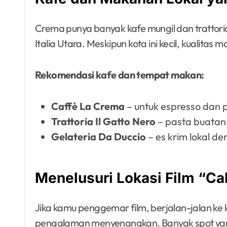
Crema punya banyak kafe mungil dan trattori
Italia Utara. Meskipun kota ini kecil, kualita
Rekomendasi kafe dan tempat makan:
Caffè La Crema
– untuk espresso dan 
Trattoria Il Gatto Nero
– pasta buatan
Gelateria Da Duccio
– es krim lokal d
Menelusuri Lokasi Film “Ca
Jika kamu penggemar film, berjalan-jalan ke
pengalaman menyenangkan. Banyak spot yang 