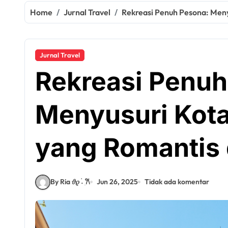
Home
Jurnal Travel
Rekreasi Penuh Pesona: Meny
Jurnal Travel
Rekreasi Penuh
Menyusuri Kota 
yang Romantis
By Ria 𝜗𝜚 ࣪˖ ִ𐙚
Jun 26, 2025
Tidak ada komentar