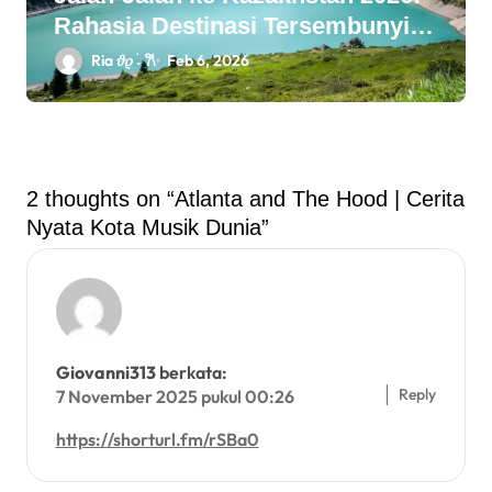
Rahasia Destinasi Tersembunyi
Asia Tengah!
Ria 𝜗𝜚 ࣪˖ ִ𐙚
Feb 6, 2026
2 thoughts on “Atlanta and The Hood | Cerita
Nyata Kota Musik Dunia”
Giovanni313
berkata:
Reply
7 November 2025 pukul 00:26
https://shorturl.fm/rSBa0