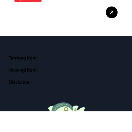
Rekomendasi Brand
Perlengkapan Traveling
Alam – Tahan Lama &
Nyaman!
Tentang Kami
Hubungi Kami
Disclaimer