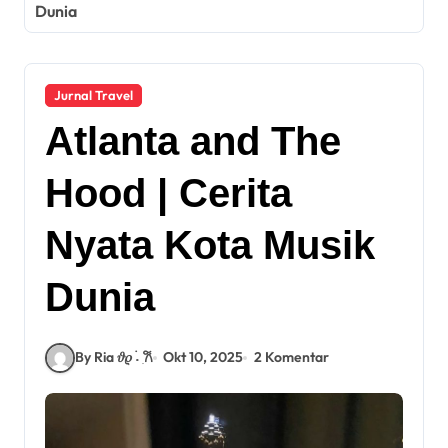
Dunia
Jurnal Travel
Atlanta and The
Hood | Cerita
Nyata Kota Musik
Dunia
By Ria 𝜗𝜚 ࣪˖ ִ𐙚
Okt 10, 2025
2 Komentar