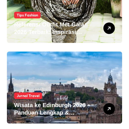
Tips Fashion
Referensi Outfit Met Gala
2026 Terbaik: Inspirasi
Fashion is Art yang Epic
untuk 2026
Jurnal Travel
Wisata ke Edinburgh 2026 –
Panduan Lengkap &
Destinasi Wajib di Ibukota
Skotlandia!