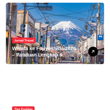
Jurnal Travel
Wisata ke Fujiyoshida 2026
– Panduan Lengkap &
Destinasi Wajib di Dekat
Gunung Fuji!
Tips Fashion