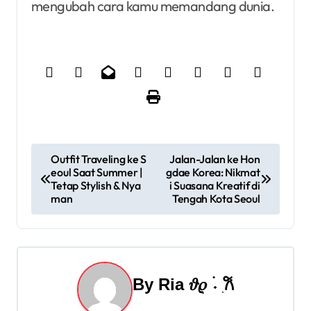
mengubah cara kamu memandang dunia.
N
Outfit Traveling ke S
Jalan-Jalan ke Hon
eoul Saat Summer |
gdae Korea: Nikmat
a
Tetap Stylish & Nya
i Suasana Kreatif di
man
Tengah Kota Seoul
v
i
g
By
Ria 𝜗𝜚 ࣪˖ ִ𐙚
a