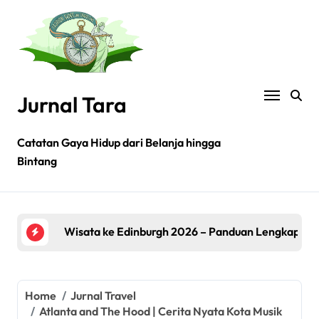
Skip
to
content
Jurnal Tara
Catatan Gaya Hidup dari Belanja hingga
Jalan-Jalan ke Kazakhstan 2026: Rahasia Destina
Bintang
Referensi Outfit Met Gala 2026 Terbaik: Inspirasi 
Wisata ke Edinburgh 2026 – Panduan Lengkap & Des
Wisata ke Fujiyoshida 2026 – Panduan Lengkap & D
Rekomendasi Brand Perlengkapan Traveling Ala
Jalan-Jalan ke Kazakhstan 2026: Rahasia Destina
Home
Jurnal Travel
Atlanta and The Hood | Cerita Nyata Kota Musik
Referensi Outfit Met Gala 2026 Terbaik: Inspirasi 